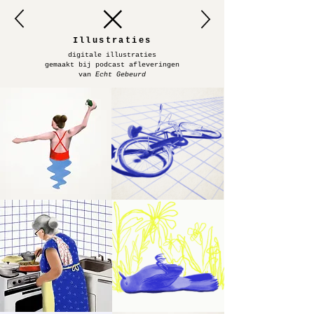
Illustraties
digitale illustraties
gemaakt bij podcast afleveringen
van
Echt Gebeurd