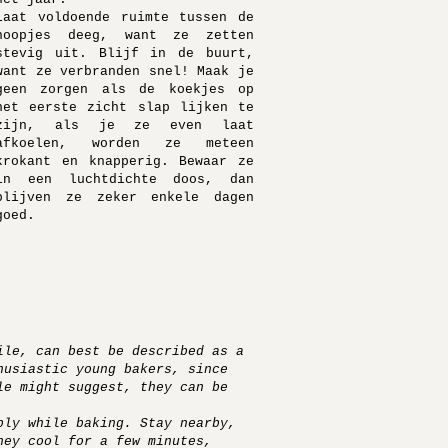
Laat voldoende ruimte tussen de
hoopjes deeg, want ze zetten
stevig uit. Blijf in de buurt,
want ze verbranden snel! Maak je
geen zorgen als de koekjes op
het eerste zicht slap lijken te
zijn, als je ze even laat
afkoelen, worden ze meteen
krokant en knapperig. Bewaar ze
in een luchtdichte doos, dan
blijven ze zeker enkele dagen
goed.
ile, can best be described as a
husiastic young bakers, since
le might suggest, they can be
bly while baking. Stay nearby,
hey cool for a few minutes,