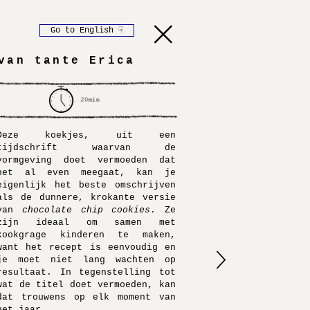
Go to English ☟
van tante Erica
Deze koekjes, uit een
tijdschrift waarvan de
vormgeving doet vermoeden dat
het al even meegaat
, kan je
eigenlijk het beste omschrijven
als de dunnere, krokante versie
van
chocolate chip cookies
. Ze
zijn ideaal om samen met
kookgrage kinderen te maken,
want het recept is eenvoudig en
je moet niet lang wachten op
resultaat. In tegenstelling tot
wat de titel doet vermoeden, kan
dat trouwens op elk moment van
het jaar.